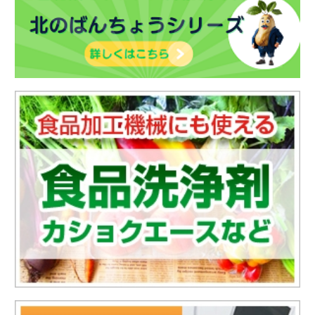
FAX：011-763-5217
札幌で調味料や食品添加物の製造・開発なら
「日香化成」。小ロットにも対応し、食の専
門家がお客様のニーズに合わせた商品開発を
行います。
Tel：011-763-5211
お知らせ
プライバシーポリシー
Copyright (C) 2019 日香化成 All Rights Reserved.