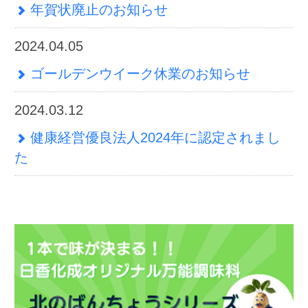
日香化成株式会社
〒001-0906
札幌市北区新琴似6条15丁目1番8号
TEL：011-763-5211
FAX：011-763-5217
札幌で調味料や食品添加物の製造・開発なら
「日香化成」。小ロットにも対応し、食の専
門家がお客様のニーズに合わせた商品開発を
行います。